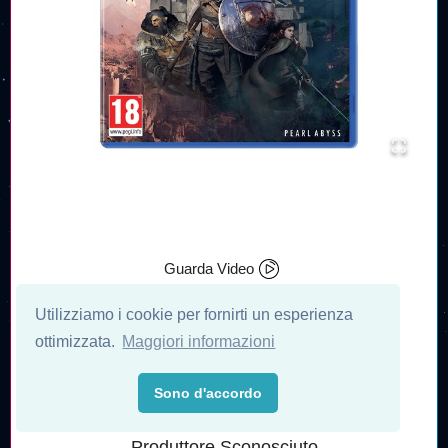
Guarda Video
DATA DI USCITA
Utilizziamo i cookie per fornirti un esperienza
17/03/2026
ottimizzata.
Maggiori informazioni
PIATTAFORMA
Playstation 5
Sono d'accordo
PRODUTTORE
Produttore Sconosciuto