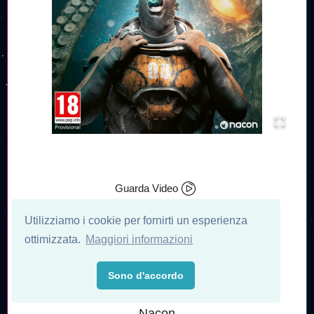
Guarda Video
DATA DI USCITA
Utilizziamo i cookie per fornirti un esperienza
21/08/2026
ottimizzata.
Maggiori informazioni
PIATTAFORMA
Xbox Series X
Sono d'accordo
PRODUTTORE
Nacon